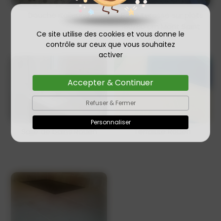
Douche italienne
Pose terasse sur plots
80/80 cm Mont Saint
Ce site utilise des cookies et vous donne le
Aignant
contrôle sur ceux que vous souhaitez
activer
Accepter & Continuer
Refuser & Fermer
Personnaliser
Salle de bains Rouen
Terrasse Rouen