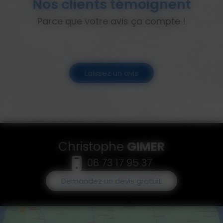
Nos clients témoignent
Parce que votre avis ça compte !
Laissez un avis
Christophe
GIMER
06 73 17 95 37
Demandez un devis gratuit