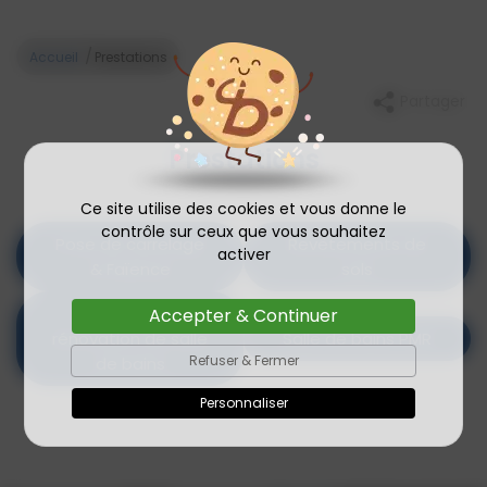
/
Accueil
Prestations
Partager
Prestations
Ce site utilise des cookies et vous donne le
contrôle sur ceux que vous souhaitez
Pose de carrelage
Revêtements de
activer
& Faïence
sols
Création et
Accepter & Continuer
rénovation de salle
Salle de bains PMR
Refuser & Fermer
de bains
Personnaliser