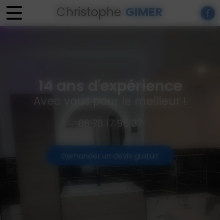
Panneau de gestion des cookies
Christophe
GIMER
14 ans d'expérience
Avec vous pour le meilleur !
06 73 17 95 37
Demander un devis gratuit