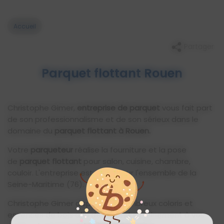
Accueil
Partager
Parquet flottant Rouen
Christophe Gimer,
entreprise de parquet
vous fait part
de son professionnalisme et de son sérieux dans le
domaine du
parquet flottant à Rouen.
Votre
parqueteur
réalise la fourniture et la pose
de
parquet flottant
pour salon, cuisine, chambre,
couloir. L'entreprise est mobile sur l'ensemble de la
Seine-Maritime (76).
Christophe Gimer dispose de nombreux coloris et
essences de bois afin de répondre pleinement à vos